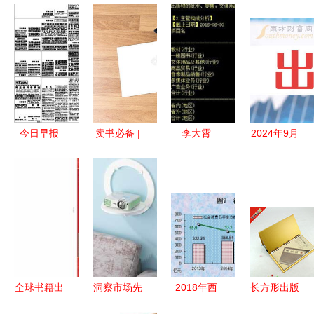
今日早报
卖书必备 |
李大霄
2024年9月
出版物进口
出版物经营
谈‘煌上
20日出版概
管理升级，
许可证办理
煌’复苏 市
念股名单
文化视野更
全攻略，及
场黑马再
聚焦出版物
开阔
出版物进口
起，超越四
进口领域
的特殊门道
川双马或成
新热点
全球书籍出
洞察市场先
2018年西
长方形出版
版物供应与
机 厨房挂
藏自治区国
物箱材质对