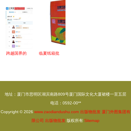
进口全攻略
件品牌布局
民经济与社
集中批发供
商务部批发
出版物批发
会发展统计
应格局的影
与跨境电商
的新路径
公报透视
响
新趋势
出版物进口
的文化脉络
跨越国界的
临夏纸箱批
智慧 关于
发与甘肃纸
出版物进口
箱供应 产
的思考
业链优化与
市场前景分
地址：厦门市思明区湖滨南路809号厦门国际文化大厦裙楼一至五层
析
电话：0592-00**
Copyright © 2026
www.zaodiandushu.com
出版物批发
厦门外图集团有
限公司
出版物批发
版权所有
Sitemap